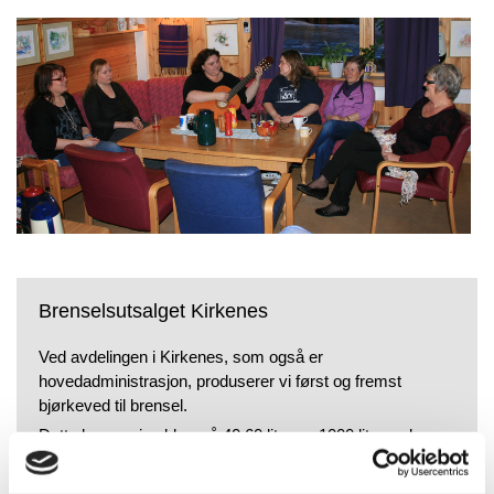
Brenselsutsalget Kirkenes
Ved avdelingen i Kirkenes, som også er
hovedadministrasjon, produserer vi først og fremst
bjørkeved til brensel.
Dette leveres i sekker på 40,60 liter og 1000 liter. selger
også hoggstabber.
Før jul selger vi også juletrær.