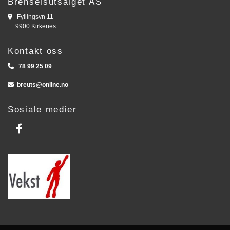
Brenselsutsalget AS

Fyllingsvn 11
9900 Kirkenes
Kontakt oss

78 99 25 09

breuts@online.no
Sosiale medier