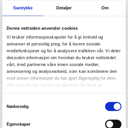
Samtykke
Detaljer
Om
Denne nettsiden anvender cookies
Pasvik-gruppa
Vi bruker informasjonskapsler for å gi innhold og
Ved Brenselsutsalgets avdeling på Melkefoss produserer
annonser et personlig preg, for å levere sosiale
vi blant annet følgende:
mediefunksjoner og for å analysere trafikken vår. Vi deler
Brenselsved i 40,60 og 1000 liters sekker
dessuten informasjon om hvordan du bruker nettstedet
vårt, med partnerne våre innen sosiale medier,
Postkassestativer
annonsering og analysearbeid, som kan kombinere den
Hagebenker - parkbenker
med annen informasjon du har gjort tilgjengelig for dem,
Sparksluffer
eller som de har samlet inn gjennom din bruk av
Informasjonstavler
tjenestene deres.
Samtykkevalg
Nødvendig
Egenskaper